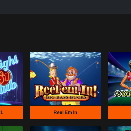
 aprovechar
rédito
81
Reel Em In