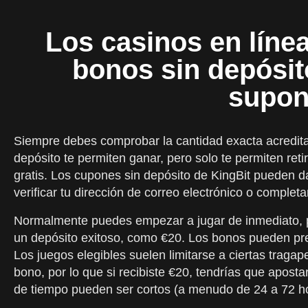
Los casinos en líne
bonos sin depósit
supon
Siempre debes comprobar la cantidad exacta acreditad
depósito te permiten ganar, pero solo te permiten ret
gratis. Los cupones sin depósito de KingBit pueden 
verificar tu dirección de correo electrónico o completar
Normalmente puedes empezar a jugar de inmediato, pe
un depósito exitoso, como €20. Los bonos pueden pre
Los juegos elegibles suelen limitarse a ciertas tragap
bono, por lo que si recibiste €20, tendrías que apost
de tiempo pueden ser cortos (a menudo de 24 a 72 ho