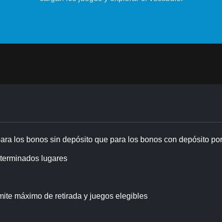
para los bonos sin depósito que para los bonos con depósito p
eterminados lugares
ímite máximo de retirada y juegos elegibles