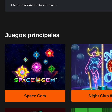
Límite máximo de retirada
Juegos elegibles
También hay otras promociones de Kingbit que deberías
Juegos principales
Ofertas de bienvenida por primer depósito
Bonos de recarga
Giros gratis y caídas
Recompensas VIP y de fidelidad
Torneos, carreras y tablas de clasificación de premios
En Kingbit se aceptan depósitos con bitcoin y tarjeta de c
Retiradas de Kingbit: rapidez, claridad y cantidad
Space Gem
Night Club 