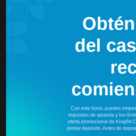
Obtén
del ca
rec
comienz
Con este bono, puedes empezar
requisitos de apuesta y los lím
oferta promocional de KingBit Ca
primer depósito. Antes de depos