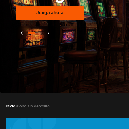
Juega ahora
Inicio
Bono sin depósito