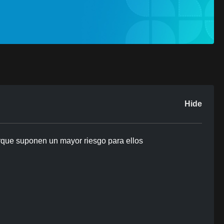
Hide
orque suponen un mayor riesgo para ellos