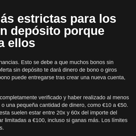
s estrictas para los
on depósito porque
 ellos
ganancias. Esto se debe a que muchos bonos sin
erta sin depósito te dará dinero de bono o giros
bono puede entregarse tras crear una nueva cuenta,
 completamente verificado y haber realizado al menos
as o una pequeña cantidad de dinero, como €10 a €50.
uesta suelen estar entre 20x y 60x del importe del
r limitadas a €100, incluso si ganas más. Los límites
s.