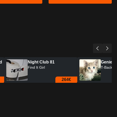
Bonus Deuces Wild 5 Hand
Night C
AngelsCreed
Find It Gir
441€