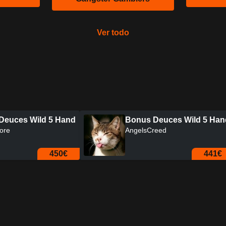
Ver todo
roo
Bonus Deuces Wild 5 Hand
Dumbledore
409€
450€