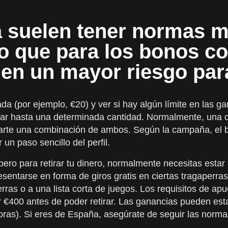
a suelen tener normas má
o que para los bonos c
en un mayor riesgo para
a (por ejemplo, €20) y ver si hay algún límite en las 
irar hasta una determinada cantidad. Normalmente, una of
darte una combinación de ambos. Según la campaña, el 
 un paso sencillo del perfil.
ro para retirar tu dinero, normalmente necesitas estar
sentarse en forma de giros gratis en ciertas tragaperr
erras o a una lista corta de juegos. Los requisitos de ap
ar €400 antes de poder retirar. Las ganancias pueden esta
ras). Si eres de España, asegúrate de seguir las norma