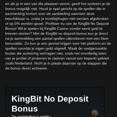
en als je in een van die plaatsen woont, geeft het systeem je de
bonus mogelijk niet. Houd je spel gericht op de spellen die in
aanmerking komen voor de aanbieding wanneer deze
beschikbaar is, zodat je inzetbijdragen niet worden afgebroken
of op 0% worden gezet. Profiteer nu van de KingBit No Deposit
Bonus! Wil je spelen bij KingBit Casino zonder eerst geld te
hoeven storten? Met de KingBit no deposit bonus kun je direct
na je aanmelding een aantal spellen uitproberen met een klein
bonusaldo. Zo kun je een gevoel krijgen voor het platform en de
spellen voordat je eigen geld uitgeeft. Maak de veelgemaakte
fouten die activering vertragen niet, zoals het onvolledig laten
van je profiel of proberen te claimen vanuit een beperkt gebied
zoals Nederland. Richt je in plaats daarvan op de stappen die
de bonus direct activeren.
KingBit No Deposit
Bonus
De aanbieding is geldig: