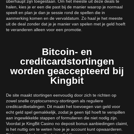
überhaupt zijn toegestaan. Om het meeste uit deze deals te
halen, kies je er een die past bij de manier waarop je normaal
speelt en plan je dan je sessie rond de spellen die in
aanmerking komen en de vervaldatum. Zo haal je het meeste
uit de deal zonder dat je je manier van spelen met je geld hoeft
te veranderen alleen voor een promotie.
Bitcoin- en
creditcardstortingen
worden geaccepteerd bij
Kingbit
De site maakt stortingen eenvoudig door zich te richten op
zowel snelle cryptocurrency-stortingen als reguliere
creditcardbetalingen. Dit maakt het toevoegen van geld voor
echt geld spel gemakkelijk, zodat je geen tijd hoeft te verspillen
aan ingewikkelde stappen of formulieren die niet nodig zijn.
Voordat je KingBit Casino no deposit bonus aanbiedingen claimt,
is het nuttig om te weten hoe je je account kunt opwaarderen.