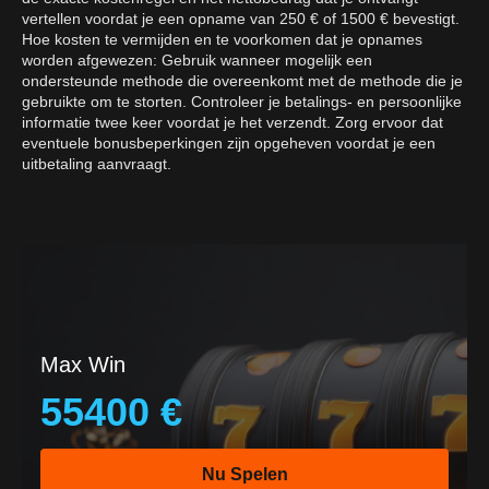
vertellen voordat je een opname van 250 € of 1500 € bevestigt.
Hoe kosten te vermijden en te voorkomen dat je opnames
worden afgewezen: Gebruik wanneer mogelijk een
ondersteunde methode die overeenkomt met de methode die je
gebruikte om te storten. Controleer je betalings- en persoonlijke
informatie twee keer voordat je het verzendt. Zorg ervoor dat
eventuele bonusbeperkingen zijn opgeheven voordat je een
uitbetaling aanvraagt.
Max Win
55400 €
Nu Spelen