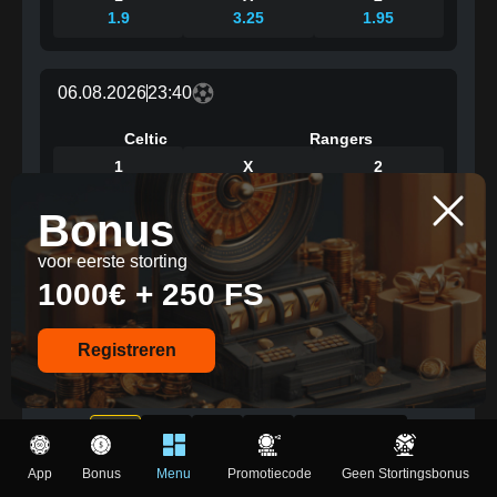
1.9
3.25
1.95
06.08.2026
23:40
Celtic
Rangers
1
X
2
2.15
3.3
3.1
Bonus
voor eerste storting
06.08.2026
23:40
1000€ + 250 FS
Napoli
Lazio
1
X
2
Registreren
2.1
3.25
3
1
2
3
4
Volgende
App
Bonus
Menu
Promotiecode
Geen Stortingsbonus