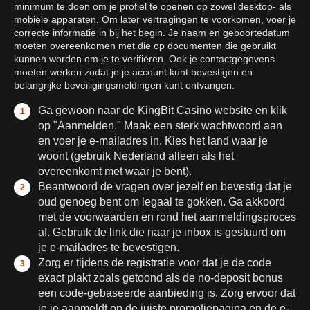
minimum te doen om je profiel te openen op zowel desktop- als
mobiele apparaten. Om later vertragingen te voorkomen, voer je
correcte informatie in bij het begin. Je naam en geboortedatum
moeten overeenkomen met die op documenten die gebruikt
kunnen worden om je te verifiëren. Ook je contactgegevens
moeten werken zodat je je account kunt bevestigen en
belangrijke beveiligingsmeldingen kunt ontvangen.
Ga gewoon naar de KingBit Casino website en klik
op "Aanmelden." Maak een sterk wachtwoord aan
en voer je e-mailadres in. Kies het land waar je
woont (gebruik Nederland alleen als het
overeenkomt met waar je bent).
Beantwoord de vragen over jezelf en bevestig dat je
oud genoeg bent om legaal te gokken. Ga akkoord
met de voorwaarden en rond het aanmeldingsproces
af. Gebruik de link die naar je inbox is gestuurd om
je e-mailadres te bevestigen.
Zorg er tijdens de registratie voor dat je de code
exact plakt zoals getoond als de no-deposit bonus
een code-gebaseerde aanbieding is. Zorg ervoor dat
je je aanmeldt op de juiste promotiepagina en de e-