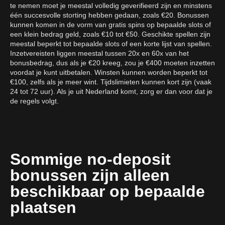
te nemen moet je meestal volledig geverifieerd zijn en minstens
één succesvolle storting hebben gedaan, zoals €20. Bonussen
kunnen komen in de vorm van gratis spins op bepaalde slots of
een klein bedrag geld, zoals €10 tot €50. Geschikte spellen zijn
meestal beperkt tot bepaalde slots of een korte lijst van spellen.
Inzetvereisten liggen meestal tussen 20x en 60x van het
bonusbedrag, dus als je €20 kreeg, zou je €400 moeten inzetten
voordat je kunt uitbetalen. Winsten kunnen worden beperkt tot
€100, zelfs als je meer wint. Tijdslimieten kunnen kort zijn (vaak
24 tot 72 uur). Als je uit Nederland komt, zorg er dan voor dat je
de regels volgt.
Sommige no-deposit
bonussen zijn alleen
beschikbaar op bepaalde
plaatsen