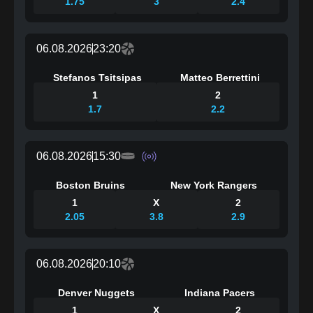
1.75
3
2.4
06.08.2026
23:20
Stefanos Tsitsipas
Matteo Berrettini
1
2
1.7
2.2
06.08.2026
15:30
Boston Bruins
New York Rangers
1
X
2
2.05
3.8
2.9
06.08.2026
20:10
Denver Nuggets
Indiana Pacers
1
X
2