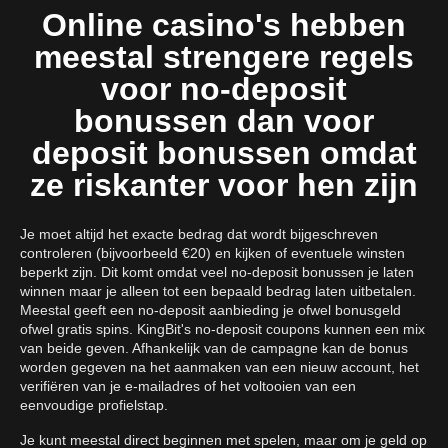
Online casino's hebben
meestal strengere regels
voor no-deposit
bonussen dan voor
deposit bonussen omdat
ze riskanter voor hen zijn
Je moet altijd het exacte bedrag dat wordt bijgeschreven
controleren (bijvoorbeeld €20) en kijken of eventuele winsten
beperkt zijn. Dit komt omdat veel no-deposit bonussen je laten
winnen maar je alleen tot een bepaald bedrag laten uitbetalen.
Meestal geeft een no-deposit aanbieding je ofwel bonusgeld
ofwel gratis spins. KingBit's no-deposit coupons kunnen een mix
van beide geven. Afhankelijk van de campagne kan de bonus
worden gegeven na het aanmaken van een nieuw account, het
verifiëren van je e-mailadres of het voltooien van een
eenvoudige profielstap.
Je kunt meestal direct beginnen met spelen, maar om je geld op