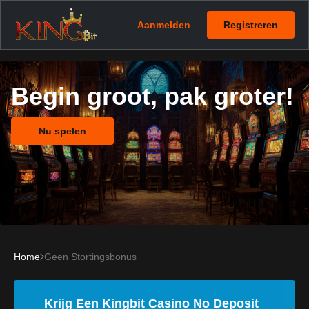
Aanmelden
Registreren
Begin groot, pak groter!
Nu spelen
Home
Geen Stortingsbonus
Krijg Een Kingbit Casino No Deposit