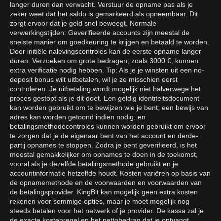
langer duren dan verwacht. Verstuur de opname pas als je
zeker weet dat het saldo is gemarkeerd als opneembaar. Dit
zorgt ervoor dat je geld snel beweegt. Normale
verwerkingstijden: Geverifieerde accounts zijn meestal de
snelste manier om goedkeuring te krijgen en betaald te worden.
Door initiële nalevingscontroles kan de eerste opname langer
duren. Verzoeken om grote bedragen, zoals 3000 €, kunnen
extra verificatie nodig hebben. Tip: Als je je winsten uit een no-
deposit bonus wilt uitbetalen, wil je ze misschien eerst
controleren. Je uitbetaling wordt mogelijk niet halverwege het
proces gestopt als je dit doet. Een geldig identiteitsdocument
kan worden gebruikt om te bewijzen wie je bent; een bewijs van
adres kan worden getoond indien nodig; en
betalingsmethodecontroles kunnen worden gebruikt om ervoor
te zorgen dat je de eigenaar bent van het account en derde-
partij opnames te stoppen. Zodra je bent geverifieerd, is het
meestal gemakkelijker om opnames te doen in de toekomst,
vooral als je dezelfde betalingsmethode gebruikt en je
accountinformatie hetzelfde houdt. Kosten variëren op basis van
de opnamemethode en de voorwaarden en voorwaarden van
de betalingsprovider. KingBit kan mogelijk geen extra kosten
rekenen voor sommige opties, maar je moet mogelijk nog
steeds betalen voor het netwerk of je provider. De kassa zal je
de exacte kostenregel en het nettobedrag dat je ontvangt