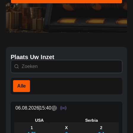
Plaats Uw Inzet
Alle
06.08.2026
15:40
USA
Serbia
1
X
2