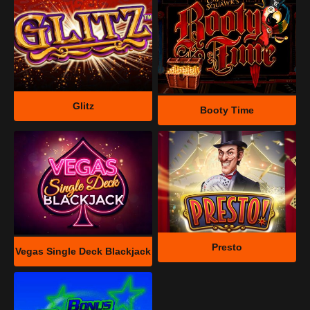
Glitz
Booty Time
Presto
Vegas Single Deck Blackjack