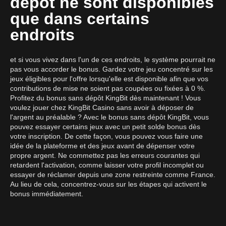
dépôt ne sont disponibles
que dans certains
endroits
et si vous vivez dans l'un de ces endroits, le système pourrait ne
pas vous accorder le bonus. Gardez votre jeu concentré sur les
jeux éligibles pour l'offre lorsqu'elle est disponible afin que vos
contributions de mise ne soient pas coupées ou fixées à 0 %.
Profitez du bonus sans dépôt KingBit dès maintenant ! Vous
voulez jouer chez KingBit Casino sans avoir à déposer de
l'argent au préalable ? Avec le bonus sans dépôt KingBit, vous
pouvez essayer certains jeux avec un petit solde bonus dès
votre inscription. De cette façon, vous pouvez vous faire une
idée de la plateforme et des jeux avant de dépenser votre
propre argent. Ne commettez pas les erreurs courantes qui
retardent l'activation, comme laisser votre profil incomplet ou
essayer de réclamer depuis une zone restreinte comme France.
Au lieu de cela, concentrez-vous sur les étapes qui activent le
bonus immédiatement.