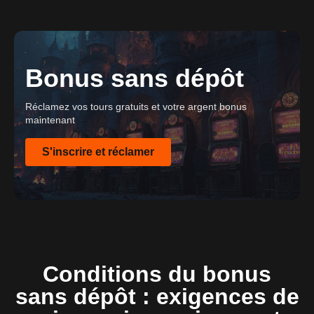
Bonus sans dépôt
Réclamez vos tours gratuits et votre argent bonus
maintenant
S'inscrire et réclamer
Conditions du bonus
sans dépôt : exigences de