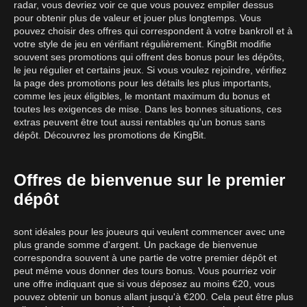
radar, vous devriez voir ce que vous pouvez empiler dessus
pour obtenir plus de valeur et jouer plus longtemps. Vous
pouvez choisir des offres qui correspondent à votre bankroll et à
votre style de jeu en vérifiant régulièrement. KingBit modifie
souvent ses promotions qui offrent des bonus pour les dépôts,
le jeu régulier et certains jeux. Si vous voulez rejoindre, vérifiez
la page des promotions pour les détails les plus importants,
comme les jeux éligibles, le montant maximum du bonus et
toutes les exigences de mise. Dans les bonnes situations, ces
extras peuvent être tout aussi rentables qu'un bonus sans
dépôt. Découvrez les promotions de KingBit.
Offres de bienvenue sur le premier
dépôt
sont idéales pour les joueurs qui veulent commencer avec une
plus grande somme d'argent. Un package de bienvenue
correspondra souvent à une partie de votre premier dépôt et
peut même vous donner des tours bonus. Vous pourriez voir
une offre indiquant que si vous déposez au moins €20, vous
pouvez obtenir un bonus allant jusqu'à €200. Cela peut être plus