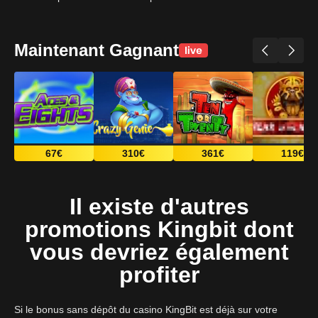
Maintenant Gagnant
67€
310€
361€
119€
Il existe d'autres
promotions Kingbit dont
vous devriez également
profiter
Si le bonus sans dépôt du casino KingBit est déjà sur votre