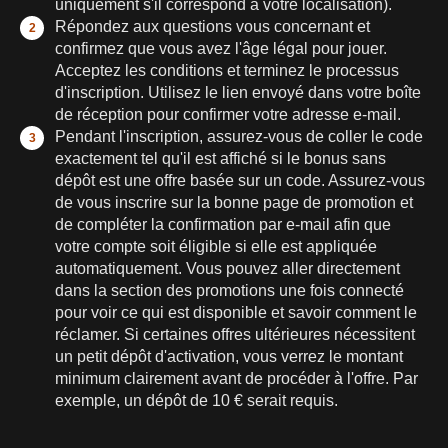
uniquement s'il correspond à votre localisation).
Répondez aux questions vous concernant et
confirmez que vous avez l'âge légal pour jouer.
Acceptez les conditions et terminez le processus
d'inscription. Utilisez le lien envoyé dans votre boîte
de réception pour confirmer votre adresse e-mail.
Pendant l'inscription, assurez-vous de coller le code
exactement tel qu'il est affiché si le bonus sans
dépôt est une offre basée sur un code. Assurez-vous
de vous inscrire sur la bonne page de promotion et
de compléter la confirmation par e-mail afin que
votre compte soit éligible si elle est appliquée
automatiquement. Vous pouvez aller directement
dans la section des promotions une fois connecté
pour voir ce qui est disponible et savoir comment le
réclamer. Si certaines offres ultérieures nécessitent
un petit dépôt d'activation, vous verrez le montant
minimum clairement avant de procéder à l'offre. Par
exemple, un dépôt de 10 € serait requis.