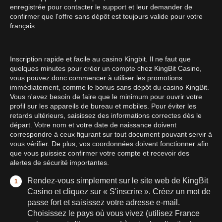
enregistrée pour contacter le support et leur demander de
confirmer que l'offre sans dépôt est toujours valide pour votre
français.
Inscription rapide et facile au casino Kingbit. Il ne faut que
quelques minutes pour créer un compte chez KingBit Casino,
vous pouvez donc commencer à utiliser les promotions
immédiatement, comme le bonus sans dépôt du casino KingBit.
Vous n'avez besoin de faire que le minimum pour ouvrir votre
profil sur les appareils de bureau et mobiles. Pour éviter les
retards ultérieurs, saisissez des informations correctes dès le
départ. Votre nom et votre date de naissance doivent
correspondre à ceux figurant sur tout document pouvant servir à
vous vérifier. De plus, vos coordonnées doivent fonctionner afin
que vous puissiez confirmer votre compte et recevoir des
alertes de sécurité importantes.
Rendez-vous simplement sur le site web de KingBit
Casino et cliquez sur « S'inscrire ». Créez un mot de
passe fort et saisissez votre adresse e-mail.
Choisissez le pays où vous vivez (utilisez France