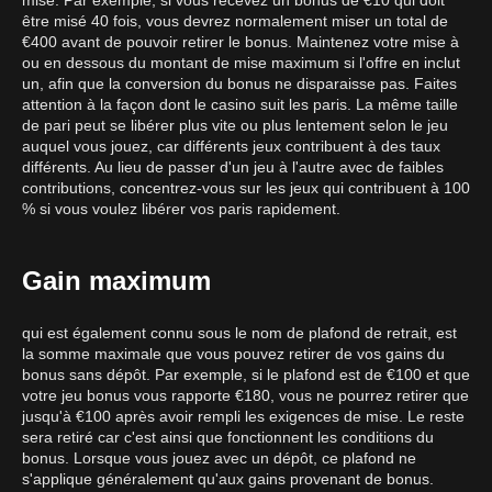
mise. Par exemple, si vous recevez un bonus de €10 qui doit
être misé 40 fois, vous devrez normalement miser un total de
€400 avant de pouvoir retirer le bonus. Maintenez votre mise à
ou en dessous du montant de mise maximum si l'offre en inclut
un, afin que la conversion du bonus ne disparaisse pas. Faites
attention à la façon dont le casino suit les paris. La même taille
de pari peut se libérer plus vite ou plus lentement selon le jeu
auquel vous jouez, car différents jeux contribuent à des taux
différents. Au lieu de passer d'un jeu à l'autre avec de faibles
contributions, concentrez-vous sur les jeux qui contribuent à 100
% si vous voulez libérer vos paris rapidement.
Gain maximum
qui est également connu sous le nom de plafond de retrait, est
la somme maximale que vous pouvez retirer de vos gains du
bonus sans dépôt. Par exemple, si le plafond est de €100 et que
votre jeu bonus vous rapporte €180, vous ne pourrez retirer que
jusqu'à €100 après avoir rempli les exigences de mise. Le reste
sera retiré car c'est ainsi que fonctionnent les conditions du
bonus. Lorsque vous jouez avec un dépôt, ce plafond ne
s'applique généralement qu'aux gains provenant de bonus.