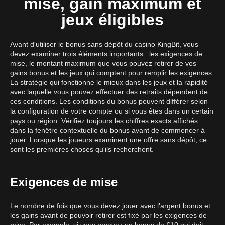
mise, gain maximum et
jeux éligibles
Avant d'utiliser le bonus sans dépôt du casino KingBit, vous
devez examiner trois éléments importants : les exigences de
mise, le montant maximum que vous pouvez retirer de vos
gains bonus et les jeux qui comptent pour remplir les exigences.
La stratégie qui fonctionne le mieux dans les jeux et la rapidité
avec laquelle vous pouvez effectuer des retraits dépendent de
ces conditions. Les conditions du bonus peuvent différer selon
la configuration de votre compte ou si vous êtes dans un certain
pays ou région. Vérifiez toujours les chiffres exacts affichés
dans la fenêtre contextuelle du bonus avant de commencer à
jouer. Lorsque les joueurs examinent une offre sans dépôt, ce
sont les premières choses qu'ils recherchent.
Exigences de mise
Le nombre de fois que vous devez jouer avec l'argent bonus et
les gains avant de pouvoir retirer est fixé par les exigences de