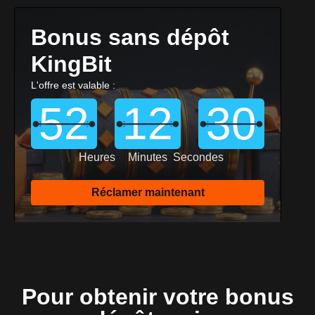
Bonus sans dépôt
KingBit
L'offre est valable :
52
12
28
Heures
Minutes
Secondes
Réclamer maintenant
Pour obtenir votre bonus