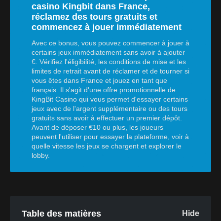
casino Kingbit dans France,
réclamez des tours gratuits et
commencez à jouer immédiatement
Avec ce bonus, vous pouvez commencer à jouer à
certains jeux immédiatement sans avoir à ajouter
€. Vérifiez l'éligibilité, les conditions de mise et les
limites de retrait avant de réclamer et de tourner si
vous êtes dans France et jouez en tant que
français. Il s'agit d'une offre promotionnelle de
KingBit Casino qui vous permet d'essayer certains
jeux avec de l'argent supplémentaire ou des tours
gratuits sans avoir à effectuer un premier dépôt.
Avant de déposer €10 ou plus, les joueurs
peuvent l'utiliser pour essayer la plateforme, voir à
quelle vitesse les jeux se chargent et explorer le
lobby.
Table des matières
Hide