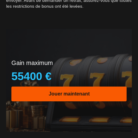
envoyer. Avant de demander un retrait, assurez-vous que toutes
les restrictions de bonus ont été levées.
Gain maximum
55400 €
Jouer maintenant