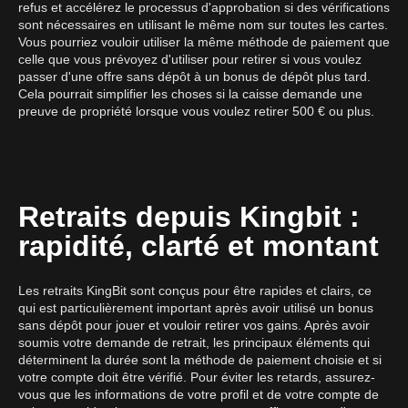
refus et accélérez le processus d'approbation si des vérifications
sont nécessaires en utilisant le même nom sur toutes les cartes.
Vous pourriez vouloir utiliser la même méthode de paiement que
celle que vous prévoyez d'utiliser pour retirer si vous voulez
passer d'une offre sans dépôt à un bonus de dépôt plus tard.
Cela pourrait simplifier les choses si la caisse demande une
preuve de propriété lorsque vous voulez retirer 500 € ou plus.
Retraits depuis Kingbit :
rapidité, clarté et montant
Les retraits KingBit sont conçus pour être rapides et clairs, ce
qui est particulièrement important après avoir utilisé un bonus
sans dépôt pour jouer et vouloir retirer vos gains. Après avoir
soumis votre demande de retrait, les principaux éléments qui
déterminent la durée sont la méthode de paiement choisie et si
votre compte doit être vérifié. Pour éviter les retards, assurez-
vous que les informations de votre profil et de votre compte de