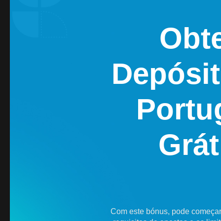
Obt
Depósit
Portu
Grát
Com este bónus, pode começar a