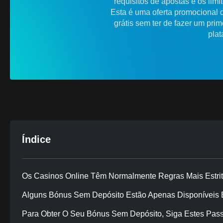
requisitos de apostas e os limi
Esta é uma oferta promocional 
grátis sem ter de fazer um pri
plat
Índice
Os Casinos Online Têm Normalmente Regras Mais Estri
Alguns Bónus Sem Depósito Estão Apenas Disponíveis
Para Obter O Seu Bónus Sem Depósito, Siga Estes Pas