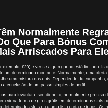
Têm Normalmente Regras
Do Que Para Bónus Com
ais Arriscados Para El
r exemplo, €20) e ver se algum ganho está limitado. Is
até um determinado montante. Normalmente, uma oferta s
r-lhe uma mistura dos dois. Dependendo da campanha, o
u a conclusão de um passo simples de perfil.
 para levantar o seu dinheiro, normalmente precisa de e
 vir na forma de giros grátis em determinados slots o
a determinados slots ou a uma lista curta de jogos. Os 