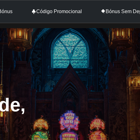
Bónus
Código Promocional
Bónus Sem Dep
de,