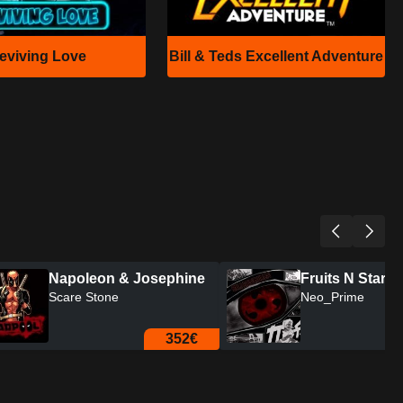
eviving Love
Bill & Teds Excellent Adventure
Kashmir Gold
Napoleon & Jo
Digger
Scare Stone
244€