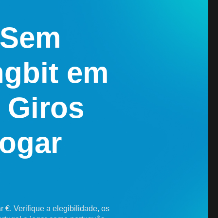
 Sem
ngbit em
 Giros
Jogar
. Verifique a elegibilidade, os