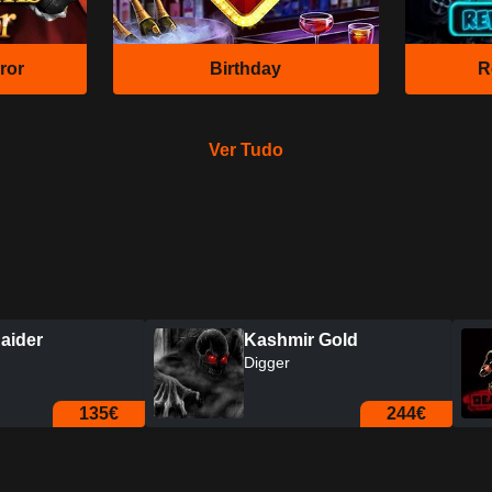
ror
Birthday
R
Ver Tudo
e Berzerker
Tomb Raider
r
Pettruh
202€
135€