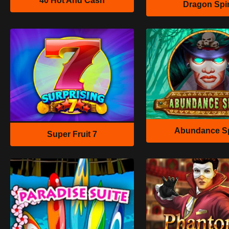
40 Hot And Cash
Dragon Spi
Abundance Sp
Super Fruit 7