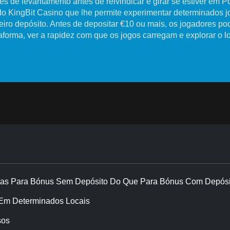
tes de levantamento antes de reivindicar e girar se estiver em 
do KingBit Casino que lhe permite experimentar determinados jo
meiro depósito. Antes de depositar €10 ou mais, os jogadores p
aforma, ver a rapidez com que os jogos carregam e explorar o l
tas Para Bónus Sem Depósito Do Que Para Bónus Com Depósit
 Em Determinados Locais
sos