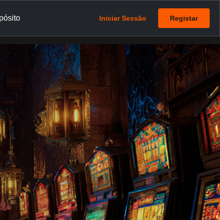
ósito
Iniciar Sessão
Registar