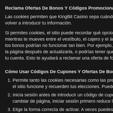
Reclama Ofertas De Bonos Y Códigos Promociona
Las cookies permiten que KingBit Casino sepa cuándo
volver a introducir tu información.
Si permites cookies, el sitio puede recordar qué opc
mientras te mueves entre el vestíbulo, el cajero y e
los bonos podrían no funcionar tan bien. Por ejempl
la página después de actualizarla, o podrías tener qu
tu cuenta. Esto te ayudará a reclamar una oferta de fo
Cómo Usar Códigos De Cupones Y Ofertas De Bo
Permite tanto las cookies necesarias como las pre
el sitio funcione y recuerden tus elecciones. Pue
Inicia sesión antes de introducir un código de c
cambiar de página, iniciar sesión primero reduce 
Elige la forma correcta de activar. A veces puede