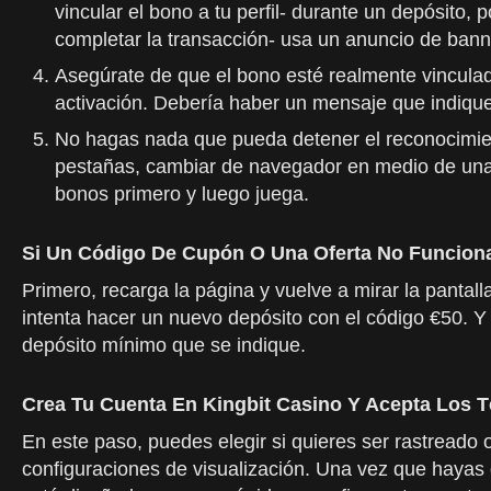
vincular el bono a tu perfil- durante un depósito,
completar la transacción- usa un anuncio de banner
Asegúrate de que el bono esté realmente vincula
activación. Debería haber un mensaje que indique
No hagas nada que pueda detener el reconocimient
pestañas, cambiar de navegador en medio de una t
bonos primero y luego juega.
Si Un Código De Cupón O Una Oferta No Funciona
Primero, recarga la página y vuelve a mirar la pantalla
intenta hacer un nuevo depósito con el código €50. Y 
depósito mínimo que se indique.
Crea Tu Cuenta En Kingbit Casino Y Acepta Los T
En este paso, puedes elegir si quieres ser rastreado
configuraciones de visualización. Una vez que hayas 