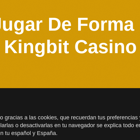
ugar De Forma
 Kingbit Casin
go gracias a las cookies, que recuerdan tus preferencias y
arlas o desactivarlas en tu navegador se explica todo e
n tu español y España.