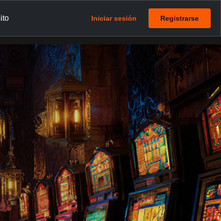
ito
Iniciar sesión
Registrarse