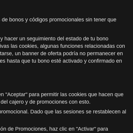
s de bonos y códigos promocionales sin tener que
 y hacer un seguimiento del estado de tu bono
ivas las cookies, algunas funciones relacionadas con
tarse, un banner de oferta podría no permanecer en
kies hasta que tu bono esté activado y confirmado en
en "Aceptar" para permitir las cookies que hacen que
 del cajero y de promociones con esto.
promocional. Dado que las sesiones se restablecen al
ión de Promociones, haz clic en "Activar" para