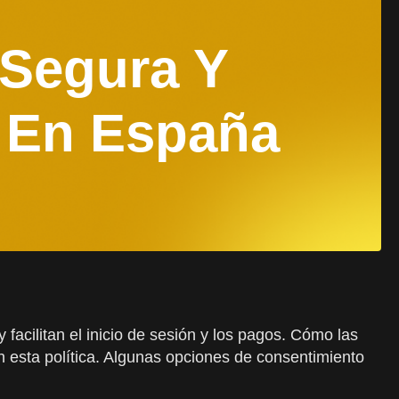
 Segura Y
o En España
 facilitan el inicio de sesión y los pagos. Cómo las
n esta política. Algunas opciones de consentimiento