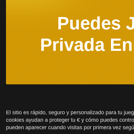
Puedes J
Privada En
El sitio es rápido, seguro y personalizado para tu jue
cookies ayudan a proteger tu € y cómo puedes control
pueden aparecer cuando visitas por primera vez segú