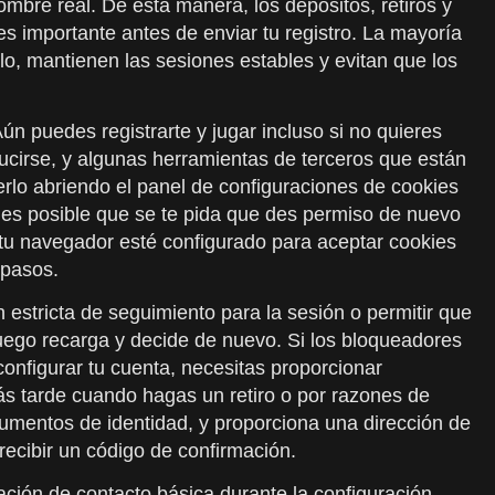
ombre real. De esta manera, los depósitos, retiros y
es importante antes de enviar tu registro. La mayoría
lo, mantienen las sesiones estables y evitan que los
ún puedes registrarte y jugar incluso si no quieres
ducirse, y algunas herramientas de terceros que están
lo abriendo el panel de configuraciones de cookies
, es posible que se te pida que des permiso de nuevo
 tu navegador esté configurado para aceptar cookies
 pasos.
 estricta de seguimiento para la sesión o permitir que
 luego recarga y decide de nuevo. Si los bloqueadores
configurar tu cuenta, necesitas proporcionar
más tarde cuando hagas un retiro o por razones de
cumentos de identidad, y proporciona una dirección de
ecibir un código de confirmación.
ación de contacto básica durante la configuración.