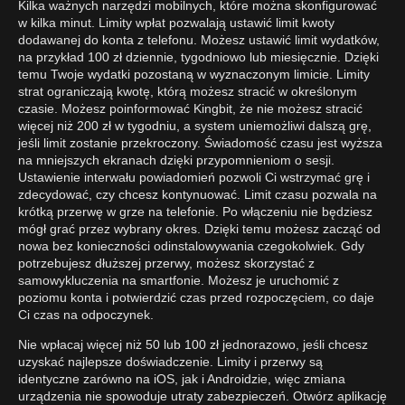
Kilka ważnych narzędzi mobilnych, które można skonfigurować
w kilka minut. Limity wpłat pozwalają ustawić limit kwoty
dodawanej do konta z telefonu. Możesz ustawić limit wydatków,
na przykład 100 zł dziennie, tygodniowo lub miesięcznie. Dzięki
temu Twoje wydatki pozostaną w wyznaczonym limicie. Limity
strat ograniczają kwotę, którą możesz stracić w określonym
czasie. Możesz poinformować Kingbit, że nie możesz stracić
więcej niż 200 zł w tygodniu, a system uniemożliwi dalszą grę,
jeśli limit zostanie przekroczony. Świadomość czasu jest wyższa
na mniejszych ekranach dzięki przypomnieniom o sesji.
Ustawienie interwału powiadomień pozwoli Ci wstrzymać grę i
zdecydować, czy chcesz kontynuować. Limit czasu pozwala na
krótką przerwę w grze na telefonie. Po włączeniu nie będziesz
mógł grać przez wybrany okres. Dzięki temu możesz zacząć od
nowa bez konieczności odinstalowywania czegokolwiek. Gdy
potrzebujesz dłuższej przerwy, możesz skorzystać z
samowykluczenia na smartfonie. Możesz je uruchomić z
poziomu konta i potwierdzić czas przed rozpoczęciem, co daje
Ci czas na odpoczynek.
Nie wpłacaj więcej niż 50 lub 100 zł jednorazowo, jeśli chcesz
uzyskać najlepsze doświadczenie. Limity i przerwy są
identyczne zarówno na iOS, jak i Androidzie, więc zmiana
urządzenia nie spowoduje utraty zabezpieczeń. Otwórz aplikację