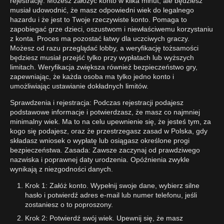
rejestrację. Możesz założyć konto w kilka minut, ale będziesz
musiał udowodnić, że masz odpowiedni wiek do legalnego
hazardu i że jest to Twoje rzeczywiste konto. Pomaga to
zapobiegać grze dzieci, oszustwom i niewłaściwemu korzystaniu
z konta. Proces ma pozostać łatwy dla uczciwych graczy.
Możesz od razu przeglądać lobby, a weryfikację tożsamości
będziesz musiał przejść tylko przy wypłatach lub wyższych
limitach. Weryfikacja zwiększa również bezpieczeństwo gry,
zapewniając, że każda osoba ma tylko jedno konto i
umożliwiając ustawianie dokładnych limitów.
Sprawdzenia i rejestracja: Podczas rejestracji podajesz
podstawowe informacje i potwierdzasz, że masz co najmniej
minimalny wiek. Ma to na celu upewnienie się, że jesteś tym, za
kogo się podajesz, oraz że przestrzegasz zasad w Polska, gdy
składasz wniosek o wypłatę lub osiągasz określone progi
bezpieczeństwa. Zasada: Zawsze zaczynaj od prawdziwego
nazwiska i poprawnej daty urodzenia. Opóźnienia zwykle
wynikają z niezgodności danych.
Krok 1: Załóż konto. Wypełnij swoje dane, wybierz silne
hasło i potwierdź adres e-mail lub numer telefonu, jeśli
zostaniesz o to poproszony.
Krok 2: Potwierdź swój wiek. Upewnij się, że masz