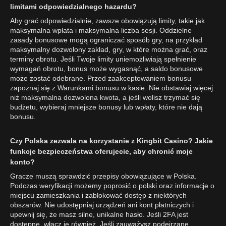
limitami odpowiedzialnego hazardu?
Aby grać odpowiedzialnie, zawsze obowiązują limity, takie jak
maksymalna wpłata i maksymalna liczba sesji. Oddzielne
zasady bonusowe mogą ograniczać sposób gry, na przykład
maksymalny dozwolony zakład, gry, w które można grać, oraz
terminy obrotu. Jeśli Twoje limity uniemożliwiają spełnienie
wymagań obrotu, bonus może wygasnąć, a saldo bonusowe
może zostać odebrane. Przed zaakceptowaniem bonusu
zapoznaj się z Warunkami bonusu w kasie. Nie obstawiaj więcej
niż maksymalna dozwolona kwota, a jeśli wolisz trzymać się
budżetu, wybieraj mniejsze bonusy lub wpłaty, które nie dają
bonusu.
Czy Polska zezwala na korzystanie z Kingbit Casino? Jakie
funkcje bezpieczeństwa oferujecie, aby chronić moje
konto?
Gracze muszą sprawdzić przepisy obowiązujące w Polska.
Podczas weryfikacji możemy poprosić o polski oraz informacje o
miejscu zamieszkania i zablokować dostęp z niektórych
obszarów. Nie udostępniaj urządzeń ani kont płatniczych i
upewnij się, że masz silne, unikalne hasło. Jeśli 2FA jest
dostępne, włącz je również. Jeśli zauważysz podejrzane