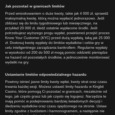
Jak pozostać w granicach limitów
Przed wnioskowaniem o duże kwoty, takie jak 4 000 zł, sprawdź
maksymalną kwotę, którą można wypłacić jednorazowo. Jeśli
zbliżasz się do limitu tygodniowego lub miesięcznego, na
przykład 20 000 zł, śledź ostatnie wypłacone środki. Jeśli
potrzebujesz wyższego progu wypłat, powinieneś przejść proces
Know Your Customer (KYC) przed dużą wypłatą, taką jak 25 000
zł. Dostosuj kwotę wypłaty do limitów wydatków i celów gry w
celu inteligentnego zarządzania bankrollem. Regularne wypłaty
w wysokości od 200 do 500 zł mogą pomóc oddzielić pieniądze
na hazard od pozostałych środków, a jednocześnie monitorować
wydatki na gry.
Ustawianie limitów odpowiedzialnego hazardu
Powinny istnieć jasne limity kwoty wpłat, kwoty strat oraz czasu
trwania każdej sesji. Możesz ustawić limity hazardu w Kingbit
Casino, które pomogą Ci pozostać w granicach, niezależnie od
tego, jak często grasz lub jak często się logujesz. Narzędzia te
mają pomóc w podejmowaniu bardziej świadomych decyzji i
śledzeniu wydatków oraz czasu spędzonego na stronie. Ustaw
limity zgodne z budżetem i harmonogramem, a następnie nie