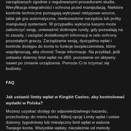
zarządzanych zgodnie z regulowanymi procedurami studia.
Weryfikacja integralności i ochrona przed manipulacją. Niektóre
kontrole techniczne pomagają wykrywać nietypowe wzorce,
takie jak gra automatyczna, niedozwolone narzędzia lub próby
manipulacji systemem. W przypadku wykrycia kasyno może
zakończyć sesję, unieważnić dotknięte rundy, gdy pozwalają na
to zasady, i zażądać dodatkowych informacji w celu ochrony
pozostałych graczy. Zarządzanie sesją, dyscyplina wpłat i
kontrole dostępu do konta to funkcje bezpieczeństwa, które
współpracują, aby chronić Twoje informacje. Na przykład, jeśli
ustawisz dzienny limit wpłat na zł50, pozostanie on aktywny
nawet po zmianie urządzenia. Pomoże Ci to trzymać się
budżetu.
FAQ
Jak ustawić limity wpłat w Kingbit Casino, aby kontrolować
wydatki w Polska?
Możesz uzyskać dostęp do odpowiedzialnego hazardu,
przechodząc do menu konta. Kliknij opcję Limity wpłat i ustaw
dzienny, tygodniowy lub miesięczny limit wpłat w walucie
Twojego konta. Wszystkie wpłaty, niezależnie od metody