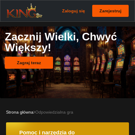
Zaloguj się
Zarejestruj
Zacznij Wielki, Chwyć
Większy!
Zagraj teraz
Strona główna
Odpowiedzialna gra
Pomoc i narzędzia do