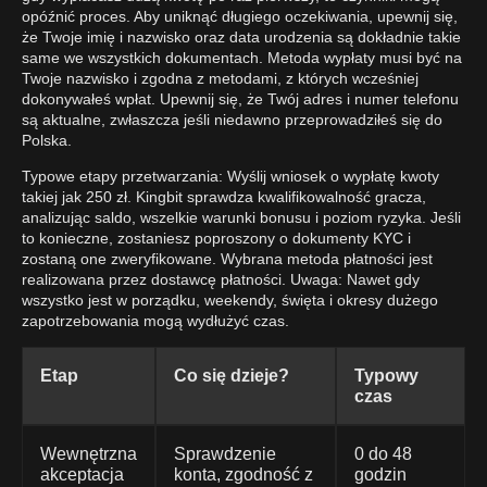
opóźnić proces. Aby uniknąć długiego oczekiwania, upewnij się,
że Twoje imię i nazwisko oraz data urodzenia są dokładnie takie
same we wszystkich dokumentach. Metoda wypłaty musi być na
Twoje nazwisko i zgodna z metodami, z których wcześniej
dokonywałeś wpłat. Upewnij się, że Twój adres i numer telefonu
są aktualne, zwłaszcza jeśli niedawno przeprowadziłeś się do
Polska.
Typowe etapy przetwarzania: Wyślij wniosek o wypłatę kwoty
takiej jak 250 zł. Kingbit sprawdza kwalifikowalność gracza,
analizując saldo, wszelkie warunki bonusu i poziom ryzyka. Jeśli
to konieczne, zostaniesz poproszony o dokumenty KYC i
zostaną one zweryfikowane. Wybrana metoda płatności jest
realizowana przez dostawcę płatności. Uwaga: Nawet gdy
wszystko jest w porządku, weekendy, święta i okresy dużego
zapotrzebowania mogą wydłużyć czas.
Etap
Co się dzieje?
Typowy
czas
Wewnętrzna
Sprawdzenie
0 do 48
akceptacja
konta, zgodność z
godzin