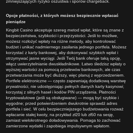
zmniejszających ryzyko oszustwa i sporów chargeback.
Opcje płatności, z których możesz bezpiecznie wpłacać
pieniądze
Kingbit Casino akceptuje szereg metod wpłat, które są znane z
bezpieczeństwa, szybkości i przejrzystości. Jeśli to możliwe,
możesz rozłożyć wpłaty na różne metody, aby kontrolować
budżet i unikać nadmiernego zasilania jednego portfela. Możesz
korzystać z karty bankowej, aby dokonywać szybkich wpłat i
otrzymywać jasne wyciągi. Jeśli Twój bank oferuje taką opcję,
włącz uwierzytelnianie dwuskładnikowe. Łatwo śledzisz wpłaty o
wyższej wartości za pomocą przelewów bankowych, ale czas
przetwarzania może być dłuższy, więc planuj z wyprzedzeniem.
Portfele elektroniczne — często zapewniają dodatkową warstwę
prywatności, nie udostępniając pełnych danych karty kasynowi;
korzystaj z silnych haseł i kodów PIN urządzenia. Płatności
kryptowalutowe (jeśli są obsługiwane) — mogą być szybkie i
wygodne; przed potwierdzeniem dwukrotnie sprawdź adres
portfela i sieć. W celu bezpieczniejszego budżetowania rozważ
wpłacanie stałej kwoty, na przykład zł20 lub zł50 na sesję,
zamiast wielokrotnego doładowywania. Pomaga to zachować
zamierzone wydatki i zapobiega impulsywnym wpłatom.