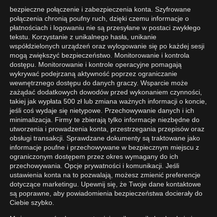
bezpieczne połączenie i zabezpieczenia konta. Szyfrowane
połączenia chronią poufny ruch, dzięki czemu informacje o
płatnościach i logowaniu nie są przesyłane w postaci zwykłego
tekstu. Korzystanie z unikalnego hasła, unikanie
współdzielonych urządzeń oraz wylogowanie się po każdej sesji
mogą zwiększyć bezpieczeństwo. Monitorowanie i kontrola
dostępu. Monitorowanie i kontrole operacyjne pomagają
wykrywać podejrzaną aktywność poprzez ograniczanie
wewnętrznego dostępu do danych graczy. Wsparcie może
zażądać dodatkowych dowodów przed wykonaniem czynności,
takiej jak wypłata 500 zł lub zmiana ważnych informacji o koncie,
jeśli coś wydaje się nietypowe. Przechowywanie danych i ich
minimalizacja. Firmy te zbierają tylko informacje niezbędne do
utworzenia i prowadzenia konta, przestrzegania przepisów oraz
obsługi transakcji. Sprawdzane dokumenty są traktowane jako
informacje poufne i przechowywane w bezpiecznym miejscu z
ograniczonym dostępem przez okres wymagany do ich
przechowywania. Opcje prywatności i komunikacji. Jeśli
ustawienia konta na to pozwalają, możesz zmienić preferencje
dotyczące marketingu. Upewnij się, że Twoje dane kontaktowe
są poprawne, aby powiadomienia bezpieczeństwa docierały do
Ciebie szybko.