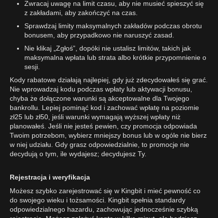
Zwracaj uwagę na limit czasu, aby nie musieć spieszyć się
z zakładami, aby zakończyć na czas.
Sprawdzaj limity maksymalnych zakładów podczas obrotu
bonusem, aby przypadkowo nie naruszyć zasad.
Nie klikaj „Zgłoś”, dopóki nie ustalisz limitów, takich jak
maksymalna wpłata lub strata albo krótkie przypomnienie o
sesji.
Kody rabatowe działają najlepiej, gdy już zdecydowałeś się grać.
Nie wprowadzaj kodu podczas wpłaty lub aktywacji bonusu,
chyba że dołączone warunki są akceptowalne dla Twojego
bankrollu. Lepiej pominąć kod i zachować wpłatę na poziomie
zł25 lub zł50, jeśli warunki wymagają wyższej wpłaty niż
planowałeś. Jeśli nie jesteś pewien, czy promocja odpowiada
Twoim potrzebom, wybierz mniejszy bonus lub w ogóle nie bierz
w niej udziału. Gdy grasz odpowiedzialnie, to promocje nie
decydują o tym, ile wydajesz; decydujesz Ty.
Rejestracja i weryfikacja
Możesz szybko zarejestrować się w Kingbit i mieć pewność co
do swojego wieku i tożsamości. Kingbit spełnia standardy
odpowiedzialnego hazardu, zachowując jednocześnie szybką