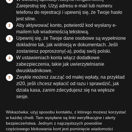
Zarejestruj się. Użyj adresu e-mail lub numeru
telefonu do rejestracji i upewnij się, że Twoje hasło
jest silne.
Aby aktywować konto, potwierdź kod wysłany e-
mailem lub wiadomością tekstową.
Upewnij się, że Twoje dane osobowe są wypełnione
dokładnie tak, jak widnieją w dokumentach. Jeśli
zostaniesz poproszony(-a), podaj swój polski.
W ustawieniach konta włącz dodatkowe
zabezpieczenia, takie jak uwierzytelnianie
dwuskładnikowe.
Zwykle możesz zacząć od małej wpłaty, na przykład
zł20, jeśli chcesz wpłacić od razu i sprawdzić, jak
działa kasa, zanim zdecydujesz się na większe
sesje.
Wskazówka: użyj sposobu kontaktu, z którego możesz korzystać
w każdej chwili. Tam wysyłane są linki weryfikacyjne i alerty
bezpieczeństwa. Jednym z najczęstszych powodów
częściowego blokowania kont jest pominięcie wiadomości