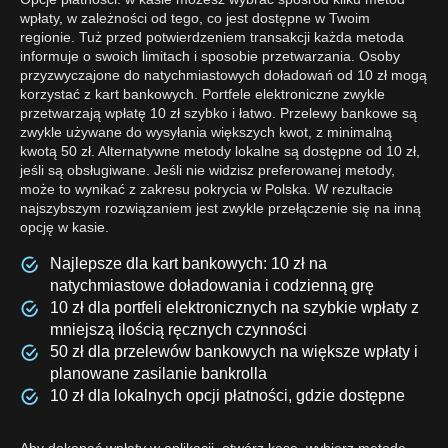
wpłaty, w zależności od tego, co jest dostępne w Twoim
regionie. Tuż przed potwierdzeniem transakcji każda metoda
informuje o swoich limitach i sposobie przetwarzania. Osoby
przyzwyczajone do natychmiastowych doładowań od 10 zł mogą
korzystać z kart bankowych. Portfele elektroniczne zwykle
przetwarzają wpłatę 10 zł szybko i łatwo. Przelewy bankowe są
zwykle używane do wysyłania większych kwot, z minimalną
kwotą 50 zł. Alternatywne metody lokalne są dostępne od 10 zł,
jeśli są obsługiwane. Jeśli nie widzisz preferowanej metody,
może to wynikać z zakresu pokrycia w Polska. W rezultacie
najszybszym rozwiązaniem jest zwykle przełączenie się na inną
opcję w kasie.
Najlepsze dla kart bankowych: 10 zł na
natychmiastowe doładowania i codzienną grę
10 zł dla portfeli elektronicznych na szybkie wpłaty z
mniejszą ilością ręcznych czynności
50 zł dla przelewów bankowych na większe wpłaty i
planowane zasilanie bankrolla
10 zł dla lokalnych opcji płatności, gdzie dostępne
Aby dokonać wpłaty w aplikacji, otwórz kasę, wybierz metodę