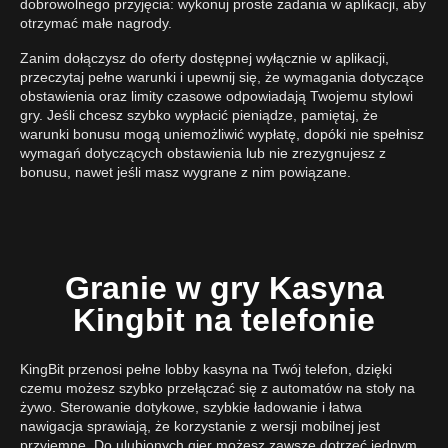
dobrowolnego przyjęcia: wykonuj proste zadania w aplikacji, aby
otrzymać małe nagrody.
Zanim dołączysz do oferty dostępnej wyłącznie w aplikacji,
przeczytaj pełne warunki i upewnij się, że wymagania dotyczące
obstawienia oraz limity czasowe odpowiadają Twojemu stylowi
gry. Jeśli chcesz szybko wypłacić pieniądze, pamiętaj, że
warunki bonusu mogą uniemożliwić wypłatę, dopóki nie spełnisz
wymagań dotyczących obstawienia lub nie zrezygnujesz z
bonusu, nawet jeśli masz wygrane z nim powiązane.
Granie w gry Kasyna
Kingbit na telefonie
KingBit przenosi pełne lobby kasyna na Twój telefon, dzięki
czemu możesz szybko przełączać się z automatów na stoły na
żywo. Sterowanie dotykowe, szybkie ładowanie i łatwa
nawigacja sprawiają, że korzystanie z wersji mobilnej jest
przyjemne. Do ulubionych gier możesz zawsze dotrzeć jednym