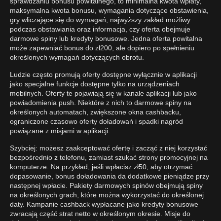
sprawdzaniu bonusu powitalnego, to minimalna kwota wpłaty,
maksymalna kwota bonusu, wymagania dotyczące obstawienia,
gry wliczające się do wymagań, najwyższy zakład możliwy
podczas obstawiania oraz informacja, czy oferta obejmuje
darmowe spiny lub kredyty bonusowe. Jedna oferta powitalna
może zapewniać bonus do zł200, ale dopiero po spełnieniu
określonych wymagań dotyczących obrotu.
Ludzie często promują oferty dostępne wyłącznie w aplikacji
jako specjalne funkcje dostępne tylko na urządzeniach
mobilnych. Oferty te pojawiają się w kanale aplikacji lub jako
powiadomienia push. Niektóre z nich to darmowe spiny na
określonych automatach, zwiększone okna cashbacku,
ograniczone czasowo oferty doładowań i spadki nagród
powiązane z misjami w aplikacji.
Szybciej: możesz zaakceptować ofertę i zacząć z niej korzystać
bezpośrednio z telefonu, zamiast szukać strony promocyjnej na
komputerze. Na przykład, jeśli wpłacisz zł50, aby otrzymać
dopasowanie, bonus doładowania da dodatkowe pieniądze przy
następnej wpłacie. Pakiety darmowych spinów obejmują spiny
na określonych grach, które można wykorzystać do określonej
daty. Kampanie cashback wypłacane jako kredyty bonusowe
zwracają część strat netto w określonym okresie. Misje do