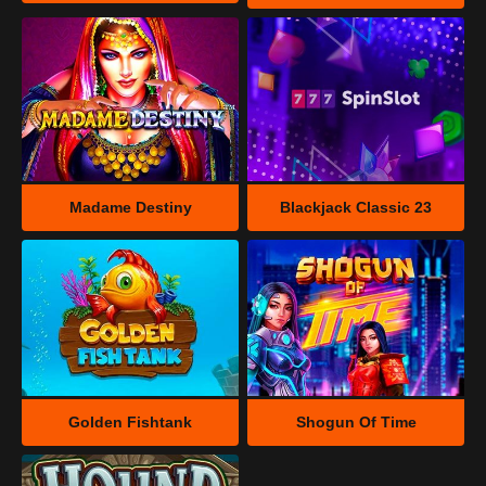
Madame Destiny
Blackjack Classic 23
Golden Fishtank
Shogun Of Time