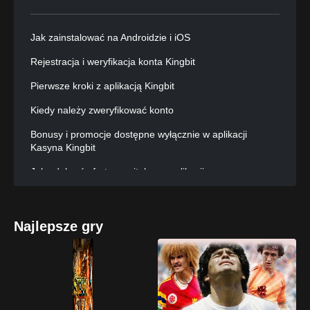
Jak zainstalować na Androidzie i iOS
Rejestracja i weryfikacja konta Kingbit
Pierwsze kroki z aplikacją Kingbit
Kiedy należy zweryfikować konto
Bonusy i promocje dostępne wyłącznie w aplikacji
Kasyna Kingbit
Jak odebrać ofertę powitalną w aplikacji
Granie w gry Kasyna Kingbit na telefonie
Metody wpłat w Kingbit i minimalna wpłata
Najlepsze gry
Wypłaty z aplikacji Kasyna Kingbit
Przetwarzanie płatności i typowe czasy oczekiwania
Jak zapewnić szybkie i bezpieczne wypłaty