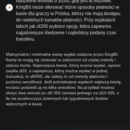
oddzielne wnioski o zł100, gdy jest to możliwe.
KingBit może oferować różne sposoby płatności w
kasie dla graczy w Polska, którzy nie mają dostępu
do niektórych kanałów płatności. Przy wypłatach
takich jak zł200 wybierz opcję, która zapewnia
najjaśniejsze śledzenie i najkrótszy podany czas
transferu.
Maksymalne i minimalne kwoty wypłat ustalone przez KingBit.
Kwoty te mogą się zmieniać w zależności od użytej metody i
statusu konta. Najmniejsza kwota, którą można wysłać, wynosi
zwykle zł20, a największa, którą można wysłać w jednej
transakcji, to zł5000, ale zależy to od metody płatności i
poziomu weryfikacji. Jeśli potrzebujesz wypłacić większą kwotę,
możesz podzielić ją na kilka wniosków. Na przykład możesz
złożyć dwa wnioski po zł5 000 zamiast jednego na zł10 000, o
ile nie przekroczysz dziennych lub tygodniowych limitów
widocznych w kasie.