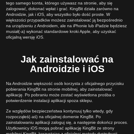
tego samego konta, którego używasz na stronie, aby się
zalogować, dokonać wpłat i grać. KingBit działa zarówno na
Androidzie, jak i iOS, aby wszystko było dość proste. W
większości przypadków możesz zainstalować ją bezpośrednio
na urządzeniu z Androidem, ale na iPhonie lub iPadzie będziesz
musiał(-a) wykonać standardowe kroki Apple, aby uzyskać
oficjalną wersję iOS.
Jak zainstalować na
Androidzie i iOS
Na Androidzie większość osób korzysta z oficjalnego przycisku
pobierania KingBit na stronie mobilnej, aby zainstalować
aplikację. Po pobraniu może zostać wyświetlona prośba o
potwierdzenie instalacji aplikacji spoza sklepu.
Ze względów bezpieczeństwa kontynuuj tylko wtedy, gdy
rozpocząłeś(-aś) na oficjalnej domenie KingBit. Po
zainstalowaniu aplikacji zaloguj się, a następnie dokończ proces.
Użytkownicy iOS mogą pobrać aplikację KingBit ze strony
mobilnej KingBit, korzystając z oficjalnej metody dystrybucji