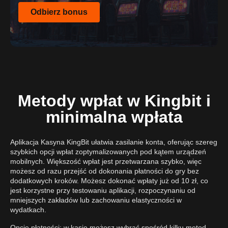
Odbierz bonus
Metody wpłat w Kingbit i
minimalna wpłata
Aplikacja Kasyna KingBit ułatwia zasilanie konta, oferując szereg
szybkich opcji wpłat zoptymalizowanych pod kątem urządzeń
mobilnych. Większość wpłat jest przetwarzana szybko, więc
możesz od razu przejść od dokonania płatności do gry bez
dodatkowych kroków. Możesz dokonać wpłaty już od 10 zł, co
jest korzystne przy testowaniu aplikacji, rozpoczynaniu od
mniejszych zakładów lub zachowaniu elastyczności w
wydatkach.
Opcje płatności: w kasie możesz wybrać spośród kilku metod