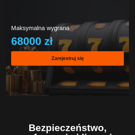
Maksymalna wygrana
68000 zł
Zarejestruj się
Bezpieczeństwo,