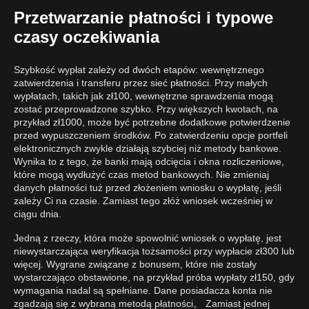
Przetwarzanie płatności i typowe
czasy oczekiwania
Szybkość wypłat zależy od dwóch etapów: wewnętrznego
zatwierdzenia i transferu przez sieć płatności. Przy małych
wypłatach, takich jak zł100, wewnętrzne sprawdzenia mogą
zostać przeprowadzone szybko. Przy większych kwotach, na
przykład zł1000, może być potrzebne dodatkowe potwierdzenie
przed wypuszczeniem środków. Po zatwierdzeniu opcje portfeli
elektronicznych zwykle działają szybciej niż metody bankowe.
Wynika to z tego, że banki mają odcięcia i okna rozliczeniowe,
które mogą wydłużyć czas metod bankowych. Nie zmieniaj
danych płatności tuż przed złożeniem wniosku o wypłatę, jeśli
zależy Ci na czasie. Zamiast tego złóż wniosek wcześniej w
ciągu dnia.
Jedną z rzeczy, która może spowolnić wniosek o wypłatę, jest
niewystarczająca weryfikacja tożsamości przy wypłacie zł300 lub
więcej. Wygrane związane z bonusem, które nie zostały
wystarczająco obstawione, na przykład próba wypłaty zł150, gdy
wymagania nadal są spełniane. Dane posiadacza konta nie
zgadzają się z wybraną metodą płatności。 Zamiast jednej