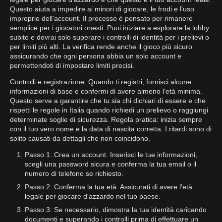
Questo aiuta a impedire ai minori di giocare, le frodi e l'uso
improprio dell'account. Il processo è pensato per rimanere
semplice per i giocatori onesti. Puoi iniziare a esplorare la lobby
subito e dovrai solo superare i controlli di identità per i prelievi o
per limiti più alti. La verifica rende anche il gioco più sicuro
assicurando che ogni persona abbia un solo account e
permettendoti di impostare limiti precisi.
Controlli e registrazione: Quando ti registri, fornisci alcune
informazioni di base e confermi di avere almeno l'età minima.
Questo serve a garantire che tu sia chi dichiari di essere e che
rispetti le regole in Italia quando richiedi un prelievo o raggiungi
determinate soglie di sicurezza. Regola pratica: inizia sempre
con il tuo vero nome e la data di nascita corretta. I ritardi sono di
solito causati da dettagli che non coincidono.
Passo 1: Crea un account. Inserisci le tue informazioni,
scegli una password sicura e conferma la tua email o il
numero di telefono se richiesto.
Passo 2: Conferma la tua età. Assicurati di avere l'età
legale per giocare d'azzardo nel tuo paese.
Passo 3: Se necessario, dimostra la tua identità caricando
documenti e superando i controlli prima di effettuare un