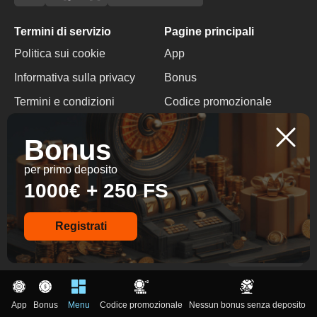
Termini di servizio
Pagine principali
Politica sui cookie
App
Informativa sulla privacy
Bonus
Termini e condizioni
Codice promozionale
Gioco Responsabile
Nessun bonus senza
Bonus
deposito
per primo deposito
Contatti
1000€ + 250 FS
+599 9 1412204
info@kingbitcasino.org
Registrati
© 2026 All Rights
Reserved.
App
Bonus
Menu
Codice promozionale
Nessun bonus senza deposito