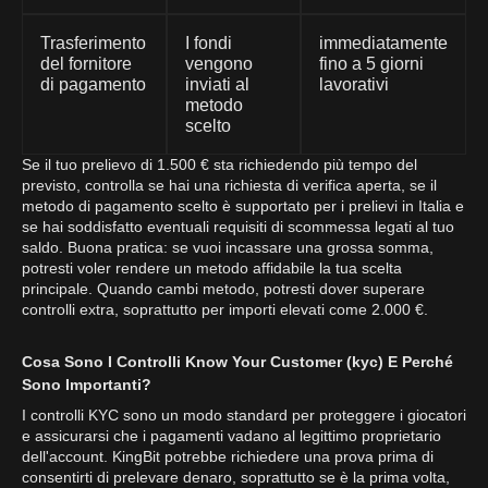
Trasferimento
I fondi
immediatamente
del fornitore
vengono
fino a 5 giorni
di pagamento
inviati al
lavorativi
metodo
scelto
Se il tuo prelievo di 1.500 € sta richiedendo più tempo del
previsto, controlla se hai una richiesta di verifica aperta, se il
metodo di pagamento scelto è supportato per i prelievi in Italia e
se hai soddisfatto eventuali requisiti di scommessa legati al tuo
saldo. Buona pratica: se vuoi incassare una grossa somma,
potresti voler rendere un metodo affidabile la tua scelta
principale. Quando cambi metodo, potresti dover superare
controlli extra, soprattutto per importi elevati come 2.000 €.
Cosa Sono I Controlli Know Your Customer (kyc) E Perché
Sono Importanti?
I controlli KYC sono un modo standard per proteggere i giocatori
e assicurarsi che i pagamenti vadano al legittimo proprietario
dell'account. KingBit potrebbe richiedere una prova prima di
consentirti di prelevare denaro, soprattutto se è la prima volta,