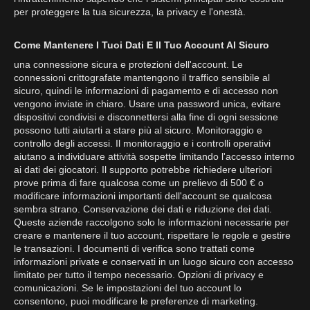
per proteggere la tua sicurezza, la privacy e l'onestà.
Come Mantenere I Tuoi Dati E Il Tuo Account Al Sicuro
una connessione sicura e protezioni dell'account. Le
connessioni crittografate mantengono il traffico sensibile al
sicuro, quindi le informazioni di pagamento e di accesso non
vengono inviate in chiaro. Usare una password unica, evitare
dispositivi condivisi e disconnettersi alla fine di ogni sessione
possono tutti aiutarti a stare più al sicuro. Monitoraggio e
controllo degli accessi. Il monitoraggio e i controlli operativi
aiutano a individuare attività sospette limitando l'accesso interno
ai dati dei giocatori. Il supporto potrebbe richiedere ulteriori
prove prima di fare qualcosa come un prelievo di 500 € o
modificare informazioni importanti dell'account se qualcosa
sembra strano. Conservazione dei dati e riduzione dei dati.
Queste aziende raccolgono solo le informazioni necessarie per
creare e mantenere il tuo account, rispettare le regole e gestire
le transazioni. I documenti di verifica sono trattati come
informazioni private e conservati in un luogo sicuro con accesso
limitato per tutto il tempo necessario. Opzioni di privacy e
comunicazioni. Se le impostazioni del tuo account lo
consentono, puoi modificare le preferenze di marketing.