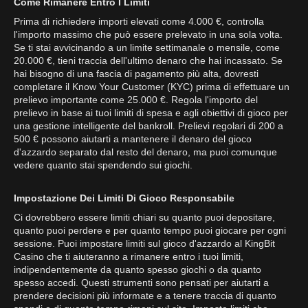
Come Rimanere Entro I Limiti
Prima di richiedere importi elevati come 4.000 €, controlla
l'importo massimo che può essere prelevato in una sola volta.
Se ti stai avvicinando a un limite settimanale o mensile, come
20.000 €, tieni traccia dell'ultimo denaro che hai incassato. Se
hai bisogno di una fascia di pagamento più alta, dovresti
completare il Know Your Customer (KYC) prima di effettuare un
prelievo importante come 25.000 €. Regola l'importo del
prelievo in base ai tuoi limiti di spesa e agli obiettivi di gioco per
una gestione intelligente del bankroll. Prelievi regolari di 200 a
500 € possono aiutarti a mantenere il denaro del gioco
d'azzardo separato dal resto del denaro, ma puoi comunque
vedere quanto stai spendendo sui giochi.
Impostazione Dei Limiti Di Gioco Responsabile
Ci dovrebbero essere limiti chiari su quanto puoi depositare,
quanto puoi perdere e per quanto tempo puoi giocare per ogni
sessione. Puoi impostare limiti sul gioco d'azzardo al KingBit
Casino che ti aiuteranno a rimanere entro i tuoi limiti,
indipendentemente da quanto spesso giochi o da quanto
spesso accedi. Questi strumenti sono pensati per aiutarti a
prendere decisioni più informate e a tenere traccia di quanto