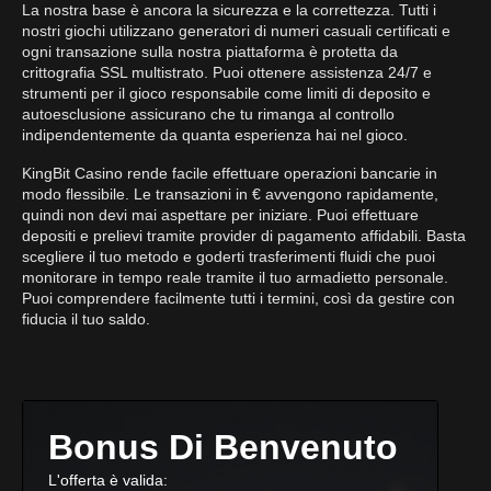
La nostra base è ancora la sicurezza e la correttezza. Tutti i
nostri giochi utilizzano generatori di numeri casuali certificati e
ogni transazione sulla nostra piattaforma è protetta da
crittografia SSL multistrato. Puoi ottenere assistenza 24/7 e
strumenti per il gioco responsabile come limiti di deposito e
autoesclusione assicurano che tu rimanga al controllo
indipendentemente da quanta esperienza hai nel gioco.
KingBit Casino rende facile effettuare operazioni bancarie in
modo flessibile. Le transazioni in € avvengono rapidamente,
quindi non devi mai aspettare per iniziare. Puoi effettuare
depositi e prelievi tramite provider di pagamento affidabili. Basta
scegliere il tuo metodo e goderti trasferimenti fluidi che puoi
monitorare in tempo reale tramite il tuo armadietto personale.
Puoi comprendere facilmente tutti i termini, così da gestire con
fiducia il tuo saldo.
Bonus Di Benvenuto
L'offerta è valida: