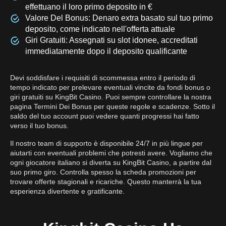
effettuano il loro primo deposito in €
Valore Del Bonus: Denaro extra basato sul tuo primo
deposito, come indicato nell'offerta attuale
Giri Gratuiti: Assegnati su slot idonee, accreditati
immediatamente dopo il deposito qualificante
Devi soddisfare i requisiti di scommessa entro il periodo di
tempo indicato per prelevare eventuali vincite da fondi bonus o
giri gratuiti su KingBit Casino. Puoi sempre controllare la nostra
pagina Termini Dei Bonus per queste regole e scadenze. Sotto il
saldo del tuo account puoi vedere quanti progressi hai fatto
verso il tuo bonus.
Il nostro team di supporto è disponibile 24/7 in più lingue per
aiutarti con eventuali problemi che potresti avere. Vogliamo che
ogni giocatore italiano si diverta su KingBit Casino, a partire dal
suo primo giro. Controlla spesso la scheda promozioni per
trovare offerte stagionali e ricariche. Questo manterrà la tua
esperienza divertente e gratificante.