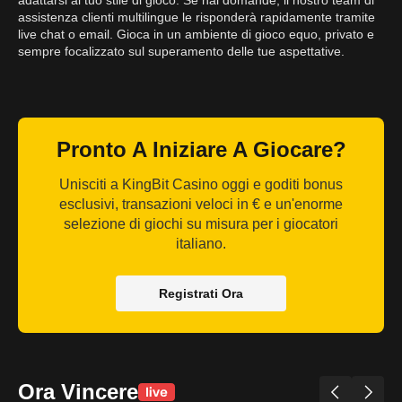
adattarsi al tuo stile di gioco. Se hai domande, il nostro team di
assistenza clienti multilingue le risponderà rapidamente tramite
live chat o email. Gioca in un ambiente di gioco equo, privato e
sempre focalizzato sul superamento delle tue aspettative.
Pronto A Iniziare A Giocare?
Unisciti a KingBit Casino oggi e goditi bonus
esclusivi, transazioni veloci in € e un'enorme
selezione di giochi su misura per i giocatori
italiano.
Registrati Ora
Ora Vincere