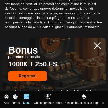
settimane del festival. I giocatori che completano le missioni
dell'evento, come raggiungere determinati moltiplicatori di
vincita o sbloccare obiettivi a tema, verranno automaticamente
inseriti in sorteggi della lotteria più grandi e riceveranno
ricompense dalla classifica. Tutti i premi vengono aggiunti al tuo
account €, che dà al tuo saldo di gioco un aumento immediato.
Come Funzionano I Nostri
Bonus
Eventi Festivi
per primo deposito
1000€ + 250 FS
Pianifichiamo ogni festival in modo che riunisca le persone e
distribuisca grandi premi. Puoi vedere come stai andando in
ogni competizione sulla classifica degli eventi in tempo reale
Registrati
della nostra piattaforma. Puoi ottenere punti extra per serie,
traguardi o missioni segrete che ti vengono mostrate ogni
giorno. Le persone che ottengono il punteggio più alto ricevono
non solo ricompense € ma anche trofei digitali disponibili solo
nel torneo.
App
Bonus
Menu
Codice promozionale
Nessun bonus senza deposito
Durante le celebrazioni Italia, alcuni tavoli del casinò hanno