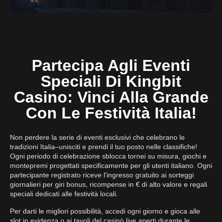
Partecipa Agli Eventi
Speciali Di Kingbit
Casino: Vinci Alla Grande
Con Le Festività Italia!
Non perdere la serie di eventi esclusivi che celebrano le
tradizioni Italia–unisciti e prendi il tuo posto nelle classifiche!
Ogni periodo di celebrazione sblocca tornei su misura, giochi e
montepremi progettati specificamente per gli utenti italiano. Ogni
partecipante registrato riceve l'ingresso gratuito ai sorteggi
giornalieri per giri bonus, ricompense in € di alto valore e regali
speciali dedicati alle festività locali.
Per darti le migliori possibilità, accedi ogni giorno e gioca alle
slot in evidenza o ai tavoli del casinò live aperti durante le