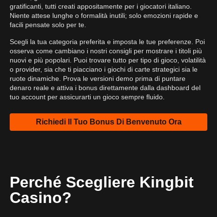
gratificanti, tutti creati appositamente per i giocatori italiano.
Niente attese lunghe o formalità inutili; solo emozioni rapide e
facili pensate solo per te.
Scegli la tua categoria preferita e imposta le tue preferenze. Poi
osserva come cambiano i nostri consigli per mostrare i titoli più
nuovi e più popolari. Puoi trovare tutto per tipo di gioco, volatilità
o provider, sia che ti piacciano i giochi di carte strategici sia le
ruote dinamiche. Prova le versioni demo prima di puntare
denaro reale e attiva i bonus direttamente dalla dashboard del
tuo account per assicurarti un gioco sempre fluido.
Richiedi Il Tuo Bonus Di Benvenuto Ora
Perché Scegliere Kingbit
Casino?