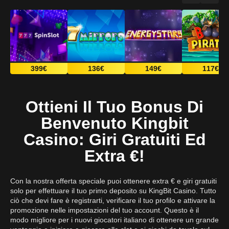
399€
136€
149€
117€
Ottieni Il Tuo Bonus Di
Benvenuto Kingbit
Casino: Giri Gratuiti Ed
Extra €!
Con la nostra offerta speciale puoi ottenere extra € e giri gratuiti
solo per effettuare il tuo primo deposito su KingBit Casino. Tutto
ciò che devi fare è registrarti, verificare il tuo profilo e attivare la
promozione nelle impostazioni del tuo account. Questo è il
modo migliore per i nuovi giocatori italiano di ottenere un grande