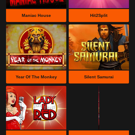
Maniac House
Hit2Split
Year Of The Monkey
Silent Samurai