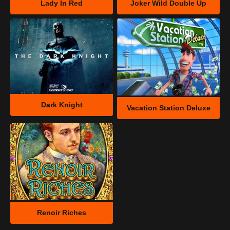
Lady In Red
Inca Gold 2
Dark Knight
Vacation Station Deluxe
Renoir Riches