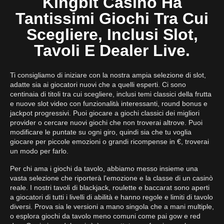
Kingbit Casino Ha
Tantissimi Giochi Tra Cui
Scegliere, Inclusi Slot,
Tavoli E Dealer Live.
Ti consigliamo di iniziare con la nostra ampia selezione di slot,
adatte sia ai giocatori nuovi che a quelli esperti. Ci sono
centinaia di titoli tra cui scegliere, inclusi temi classici della frutta
e nuove slot video con funzionalità interessanti, round bonus e
jackpot progressivi. Puoi giocare a giochi classici dei migliori
provider o cercare nuovi giochi che non troverai altrove. Puoi
modificare le puntate su ogni giro, quindi sia che tu voglia
giocare per piccole emozioni o grandi ricompense in €, troverai
un modo per farlo.
Per chi ama i giochi da tavolo, abbiamo messo insieme una
vasta selezione che riporterà l'emozione e la classe di un casinò
reale. I nostri tavoli di blackjack, roulette e baccarat sono aperti
a giocatori di tutti i livelli di abilità e hanno regole e limiti di tavolo
diversi. Prova sia le versioni a mano singola che a mani multiple,
o esplora giochi da tavolo meno comuni come pai gow e red