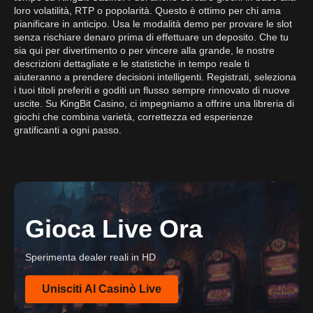
loro volatilità, RTP o popolarità. Questo è ottimo per chi ama
pianificare in anticipo. Usa le modalità demo per provare le slot
senza rischiare denaro prima di effettuare un deposito. Che tu
sia qui per divertimento o per vincere alla grande, le nostre
descrizioni dettagliate e le statistiche in tempo reale ti
aiuteranno a prendere decisioni intelligenti. Registrati, seleziona
i tuoi titoli preferiti e goditi un flusso sempre rinnovato di nuove
uscite. Su KingBit Casino, ci impegniamo a offrire una libreria di
giochi che combina varietà, correttezza ed esperienze
gratificanti a ogni passo.
Gioca Live Ora
Sperimenta dealer reali in HD
Unisciti Al Casinò Live