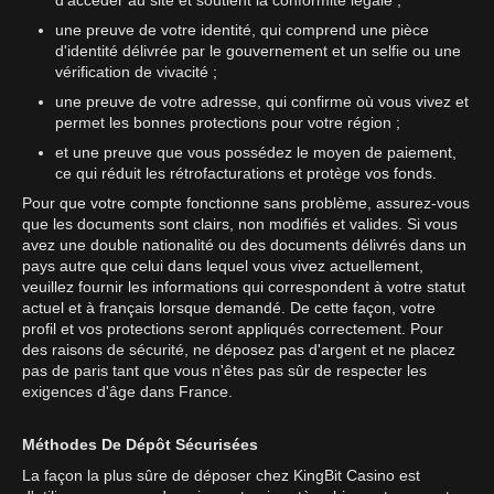
une preuve de votre identité, qui comprend une pièce
d'identité délivrée par le gouvernement et un selfie ou une
vérification de vivacité ;
une preuve de votre adresse, qui confirme où vous vivez et
permet les bonnes protections pour votre région ;
et une preuve que vous possédez le moyen de paiement,
ce qui réduit les rétrofacturations et protège vos fonds.
Pour que votre compte fonctionne sans problème, assurez-vous
que les documents sont clairs, non modifiés et valides. Si vous
avez une double nationalité ou des documents délivrés dans un
pays autre que celui dans lequel vous vivez actuellement,
veuillez fournir les informations qui correspondent à votre statut
actuel et à français lorsque demandé. De cette façon, votre
profil et vos protections seront appliqués correctement. Pour
des raisons de sécurité, ne déposez pas d'argent et ne placez
pas de paris tant que vous n'êtes pas sûr de respecter les
exigences d'âge dans France.
Méthodes De Dépôt Sécurisées
La façon la plus sûre de déposer chez KingBit Casino est