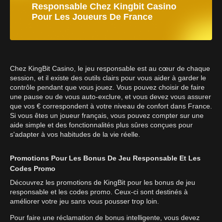
Responsable Chez Kingbit Casino
Pour Les Joueurs De France
Chez KingBit Casino, le jeu responsable est au cœur de chaque
session, et il existe des outils clairs pour vous aider à garder le
contrôle pendant que vous jouez. Vous pouvez choisir de faire
une pause ou de vous auto-exclure, et vous devez vous assurer
que vos € correspondent à votre niveau de confort dans France.
Si vous êtes un joueur français, vous pouvez compter sur une
aide simple et des fonctionnalités plus sûres conçues pour
s'adapter à vos habitudes de la vie réelle.
Promotions Pour Les Bonus De Jeu Responsable Et Les
Codes Promo
Découvrez les promotions de KingBit pour les bonus de jeu
responsable et les codes promo. Ceux-ci sont destinés à
améliorer votre jeu sans vous pousser trop loin.
Pour faire une réclamation de bonus intelligente, vous devez