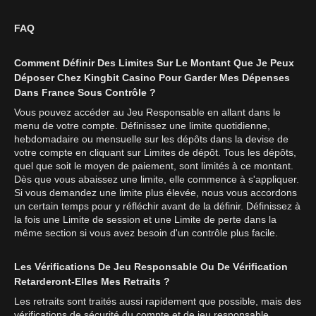
FAQ
Comment Définir Des Limites Sur Le Montant Que Je Peux
Déposer Chez Kingbit Casino Pour Garder Mes Dépenses
Dans France Sous Contrôle ?
Vous pouvez accéder au Jeu Responsable en allant dans le
menu de votre compte. Définissez une limite quotidienne,
hebdomadaire ou mensuelle sur les dépôts dans la devise de
votre compte en cliquant sur Limites de dépôt. Tous les dépôts,
quel que soit le moyen de paiement, sont limités à ce montant.
Dès que vous abaissez une limite, elle commence à s'appliquer.
Si vous demandez une limite plus élevée, nous vous accordons
un certain temps pour y réfléchir avant de la définir. Définissez à
la fois une Limite de session et une Limite de perte dans la
même section si vous avez besoin d'un contrôle plus facile.
Les Vérifications De Jeu Responsable Ou De Vérification
Retarderont-Elles Mes Retraits ?
Les retraits sont traités aussi rapidement que possible, mais des
vérifications de sécurité du compte et de jeu responsable